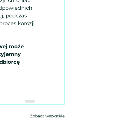
i, chroniąc 
dpowiednich 
j, podczas 
roces korozji 
wej może 
zyjemny 
dbiorcę 
Zobacz wszystkie