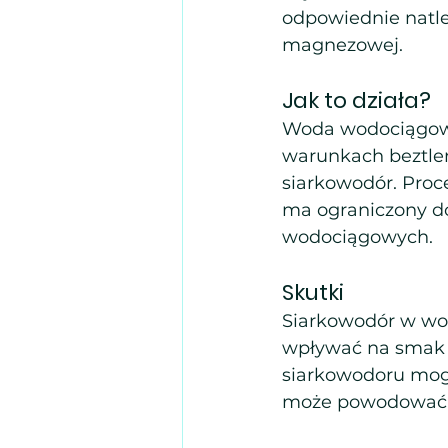
odpowiednie natle
magnezowej.
Jak to działa?
Woda wodociągowa
warunkach beztlen
siarkowodór. Proc
ma ograniczony do
wodociągowych.
Skutki
Siarkowodór w wod
wpływać na smak w
siarkowodoru mogą
może powodować d