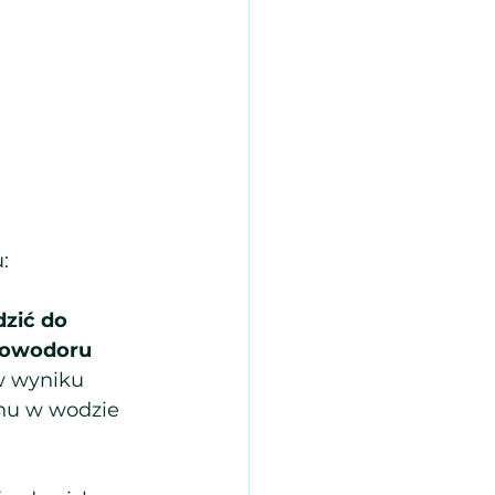
:
zić do 
kowodoru
w wyniku 
nu w wodzie 