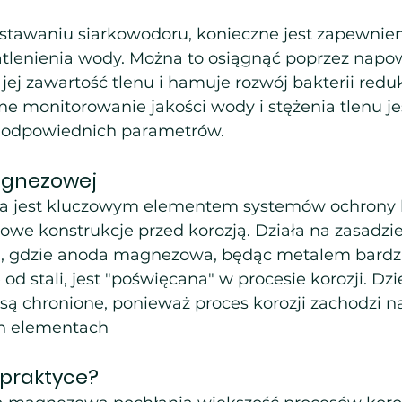
tawaniu siarkowodoru, konieczne jest zapewnien
lenienia wody. Można to osiągnąć poprzez napow
jej zawartość tlenu i hamuje rozwój bakterii redu
ne monitorowanie jakości wody i stężenia tlenu j
j odpowiednich parametrów.
agnezowej
 jest kluczowym elementem systemów ochrony k
owe konstrukcje przed korozją. Działa na zasadzie
j, gdzie anoda magnezowa, będąc metalem bardz
od stali, jest "poświęcana" w procesie korozji. Dzi
są chronione, ponieważ proces korozji zachodzi na
ch elementach
 praktyce?