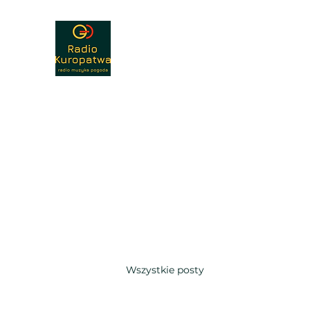
Radio Kuropatwa 89,30
Radio - muzyka - nauka - pogoda
Home
Reklama
Wiadomości
Kontakt
Podc
Wszystkie posty