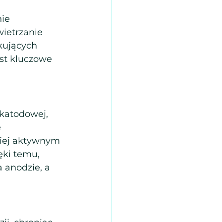
ie 
ietrzanie 
kujących 
est kluczowe 
atodowej, 
 
iej aktywnym 
ęki temu, 
 anodzie, a 