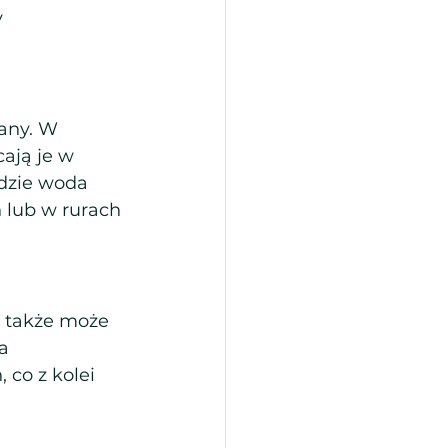
 
any. W 
ają je w 
dzie woda 
 lub w rurach 
 także może 
a 
co z kolei 