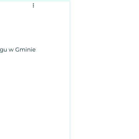
e
ągu w Gminie 