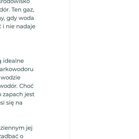
środowisko 
ór. Ten gaz, 
ny, gdy woda 
i nie nadaje 
 idealne 
iarkowodoru 
 wodzie 
owodór. Choć 
 zapach jest 
i się na 
dziennym jej 
zadbać o 