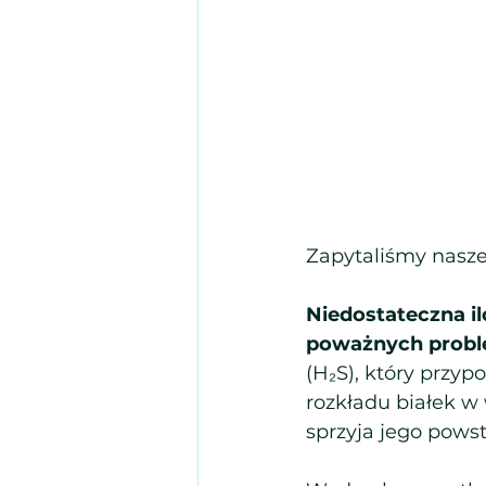
Zapytaliśmy nasze
Niedostateczna i
poważnych probl
(H₂S), który przy
rozkładu białek w
sprzyja jego pows