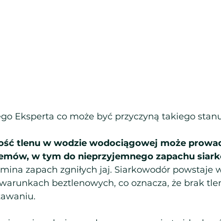
go Eksperta co może być przyczyną takiego stanu
lość tlenu w wodzie wodociągowej może prowad
emów, w tym do nieprzyjemnego zapachu siar
pomina zapach zgniłych jaj. Siarkowodór powstaje 
 warunkach beztlenowych, co oznacza, że brak tle
tawaniu.