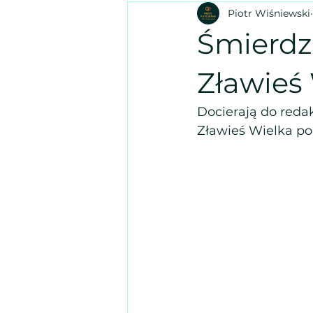
Piotr Wiśniewski
Śmierdz
Zławieś
Docierają do reda
Zławieś Wielka po 