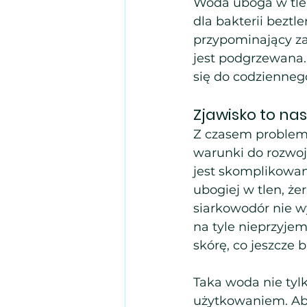
Woda uboga w tlen
dla bakterii beztl
przypominający za
jest podgrzewana.
się do codziennego
Zjawisko to nas
Z czasem problem 
warunki do rozwo
jest skomplikowany
ubogiej w tlen, ż
siarkowodór nie wy
na tyle nieprzyjem
skórę, co jeszcze 
Taka woda nie tylk
użytkowaniem. Aby