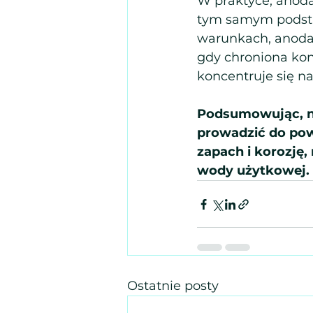
W praktyce, anoda
tym samym podsta
warunkach, anoda
gdy chroniona kons
koncentruje się n
Podsumowując, ni
prowadzić do pow
zapach i korozję,
wody użytkowej.
Ostatnie posty