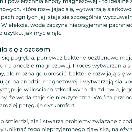
 i powierzchnia anody magnezowej - to idealne 
enowych, które rozwijając się, wytwarzają siarkowod
pach zgniłych jaj, staje się szczególnie wyczuwal
 W efekcie, woda zaczyna nieprzyjemnie pachnieć 
 użytku, jak mycie rąk.
ila się z czasem
się pogłębia, ponieważ bakterie beztlenowe mają
ju na anodzie magnezowej. Proces wytwarzania s
, ale można go uprościć: bakterie rozwijają się w
erując na anodzie magnezowej, i wytwarzają siark
stępuje w ilościach szkodliwych dla zdrowia, jego
ny, że woda staje się nieużyteczna. Woń ta przenos
bardziej potęguje dyskomfort.
o śmierdzi, ale i stwarza problemy związane z co
 uniknąć tego nieprzyjemnego zjawiska, należy 