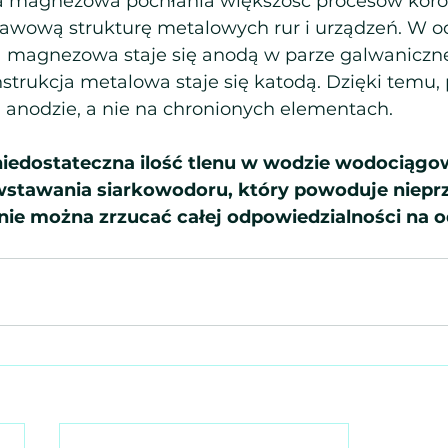
 magnezowa pochłania większość procesów korozj
wową strukturę metalowych rur i urządzeń. W o
 magnezowa staje się anodą w parze galwaniczne
trukcja metalowa staje się katodą. Dzięki temu, p
a anodzie, a nie na chronionych elementach.
edostateczna ilość tlenu w wodzie wodociągo
stawania siarkowodoru, który powoduje niepr
 nie można zrzucać całej odpowiedzialności na o