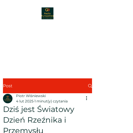
Radio Kuropatwa
89,30 FM
Radio - muzyka - nauka -
pogoda
Post
Piotr Wiśniewski
4 lut 2025
1 minut(y) czytania
Dziś jest Światowy
Dzień Rzeźnika i
Przemysłu