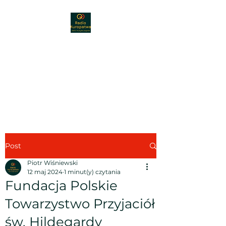
Radio Kuropatwa
89,30 FM
Radio - muzyka - nauka -
pogoda
Post
Piotr Wiśniewski
12 maj 2024
1 minut(y) czytania
Fundacja Polskie
Towarzystwo Przyjaciół
św. Hildegardy