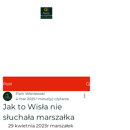
Radio Kuropatwa
89,30 FM
Radio - muzyka - nauka -
pogoda
Post
Piotr Wiśniewski
4 mar 2025
1 minut(y) czytania
Jak to Wisła nie
słuchała marszałka
29 kwietnia 2023r marszałek 