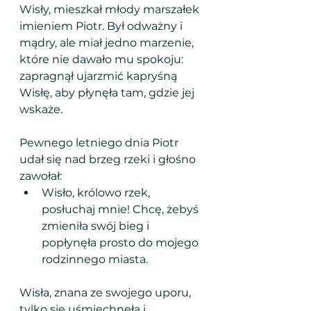
Wisły, mieszkał młody marszałek 
imieniem Piotr. Był odważny i 
mądry, ale miał jedno marzenie, 
które nie dawało mu spokoju: 
zapragnął ujarzmić kapryśną 
Wisłę, aby płynęła tam, gdzie jej 
wskaże.
Pewnego letniego dnia Piotr 
udał się nad brzeg rzeki i głośno 
zawołał:
Wisło, królowo rzek, 
posłuchaj mnie! Chcę, żebyś 
zmieniła swój bieg i 
popłynęła prosto do mojego 
rodzinnego miasta.
Wisła, znana ze swojego uporu, 
tylko się uśmiechnęła i 