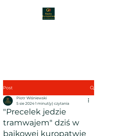
Radio Kuropatwa
89,30 FM
Radio - muzyka - nauka -
pogoda
Post
Piotr Wiśniewski
5 sie 2024
1 minut(y) czytania
"Precelek jedzie
tramwajem" dziś w
bajkowej kuropatwie