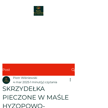
Radio Kuropatwa
89,30 FM
Radio - muzyka - nauka -
pogoda
Post
Piotr Wiśniewski
4 mar 2025
1 minut(y) czytania
SKRZYDEŁKA
PIECZONE W MAŚLE
HYZOPOWO-