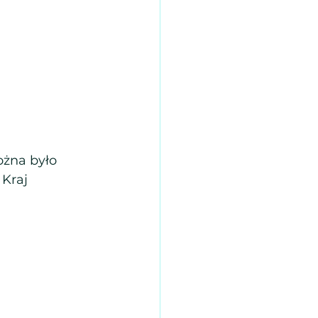
żna było 
 Kraj 