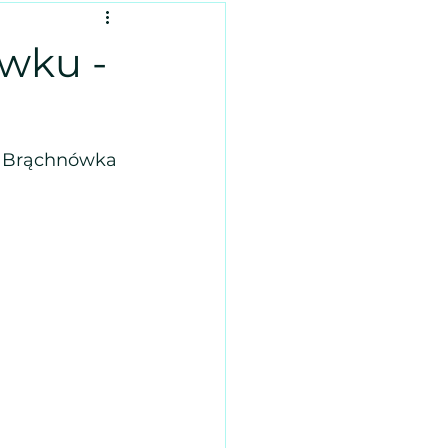
wku -
o Brąchnówka 