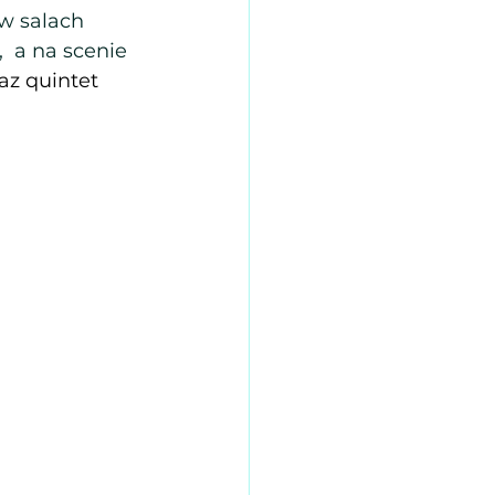
w salach 
  a na scenie 
raz quintet 