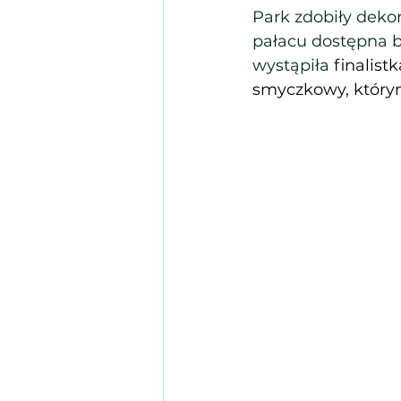
Park zdobiły deko
pałacu dostępna by
wystąpiła
 finalist
smyczkowy, którym