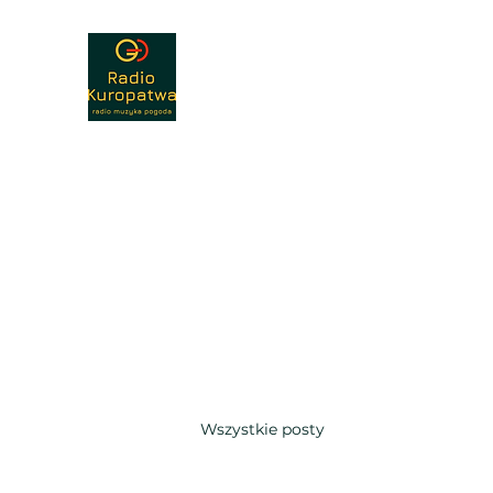
Radio Kuropatwa 89,30
Radio - muzyka - nauka - pogoda
Home
Reklama
Wiadomości
Kontakt
Podc
Wszystkie posty