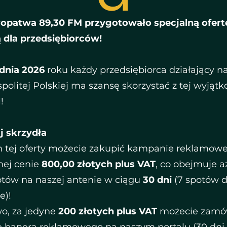
ropatwa 89,30 FM przygotowało specjalną ofert
 dla przedsiębiorców!
udnia 2026
roku każdy przedsiębiorca działający na
politej Polskiej ma szansę skorzystać z tej wyjąt
!
jaj skrzydła
 tej oferty możecie zakupić kampanie reklamow
nej cenie
800,00 złotych plus VAT
, co obejmuje 
tów na naszej antenie w ciągu
30 dni
(7 spotów d
e)!
o, za jedyne
200 złotych plus VAT
możecie zamó