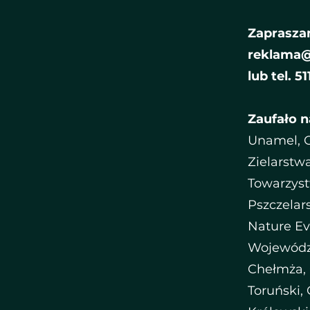
Zaprasz
reklama
lub tel. 5
Zaufało na
Unamel, O
Zielarstwa
Towarzyst
Pszczelar
Nature Ev
Wojewódz
Chełmża,
Toruński,