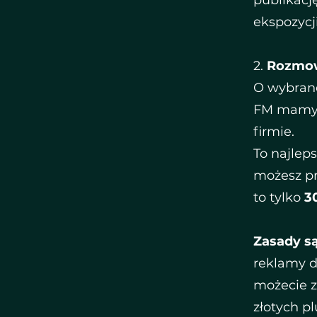
publikacj
ekspozycj
​2.
Rozmow
​O wybran
FM mamy d
firmie.
To najlep
możesz pr
to tylko
3
Zasady są
reklamy 
możecie z
złotych pl