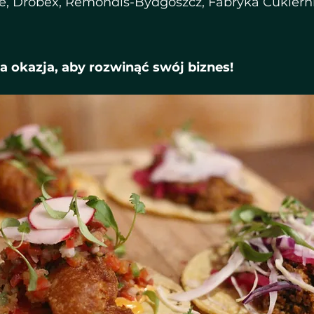
e, Drobex, Remondis-Bydgoszcz, Fabryka Cukiern
a okazja, aby rozwinąć swój biznes!