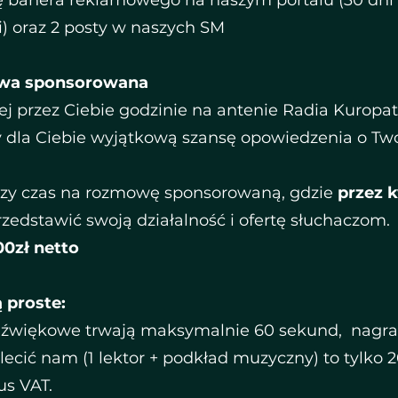
ę banera reklamowego na naszym portalu (30 dni
i) oraz 2 posty w naszych SM
a sponsorowana
ej przez Ciebie godzinie na antenie Radia Kuropa
la Ciebie wyjątkową szansę opowiedzenia o Two
szy czas na rozmowę sponsorowaną, gdzie
przez 
zedstawić swoją działalność i ofertę słuchaczom.
00zł netto
 proste:
dźwiękowe trwają maksymalnie 60 sekund, nagra
lecić nam (1 lektor + podkład muzyczny) to tylko 
us VAT.