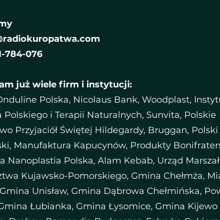
amy
@radiokuropatwa.com
11-784-076
m już wiele firm i instytucji:
nduline Polska, Nicolaus Bank, Woodplast, Instyt
 Polskiego i Terapii Naturalnych, Sunvita, Polskie
wo Przyjaciół Świętej Hildegardy, Bruggan, Polsk
ski, Manufaktura Kapucynów, Produkty Bonifraters
a Nanoplastia Polska, Alam Kebab, Urząd Marsza
twa Kujawsko-Pomorskiego, Gmina Chełmża, Mi
 Gmina Unisław, Gmina Dąbrowa Chełmińska, Po
 Gmina Łubianka, Gmina Łysomice, Gmina Kijewo