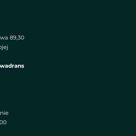
twa 89,30
jej
kwadrans
nie
200