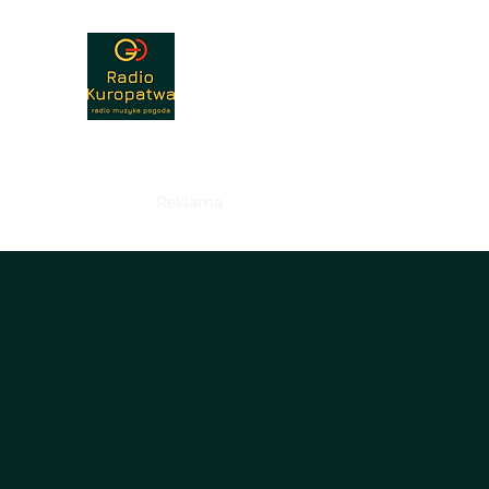
Radio Kuropatwa 89,30
Radio - muzyka - nauka - pogoda
Home
Reklama
Wiadomości
Kontakt
Podc