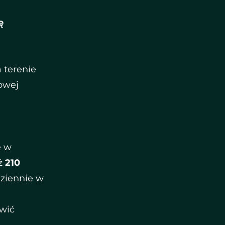
ę
 terenie
kowej
e w
aż
210
ziennie w
wić