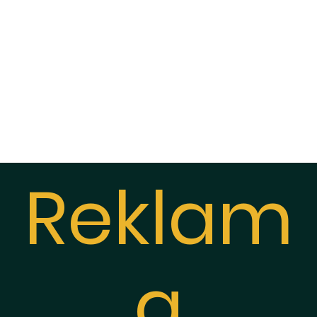
 FM
asty
Jak słuchać?
Fundacja RK
Reklam
a