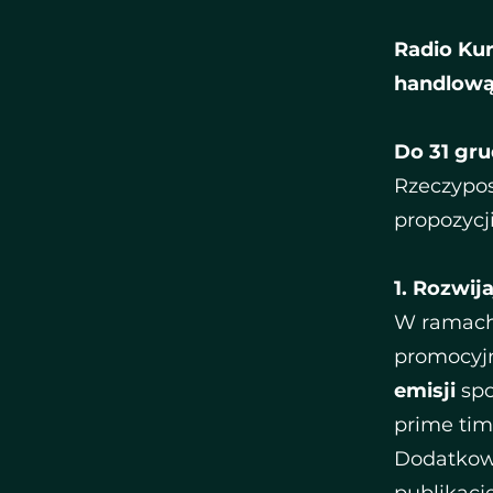
Radio Ku
handlową
Do 31 gr
Rzeczypos
propozycji
​​1. Rozwi
​W ramach
promocyj
emisji
spo
prime tim
Dodatkow