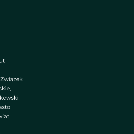
ut
i Związek
kie,
łkowski
asto
wiat