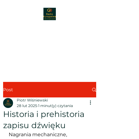
Radio Kuropatwa
89,30 FM
Radio - muzyka - nauka -
pogoda
Post
Piotr Wiśniewski
28 lut 2025
1 minut(y) czytania
Historia i prehistoria
zapisu dźwięku
Nagrania mechaniczne, 