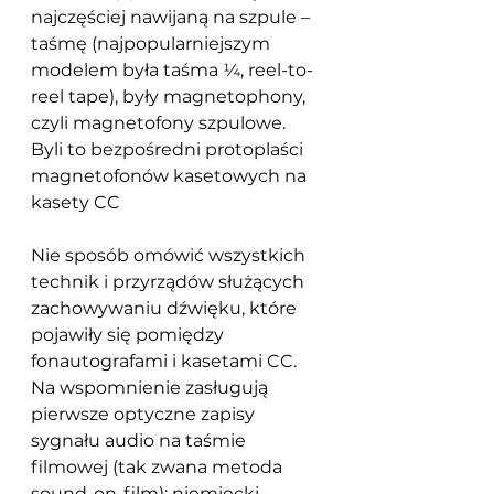
najczęściej nawijaną na szpule – 
taśmę (najpopularniejszym 
modelem była taśma ¼, reel-to-
reel tape), były magnetophony, 
czyli magnetofony szpulowe. 
Byli to bezpośredni protoplaści 
magnetofonów kasetowych na 
kasety CC
Nie sposób omówić wszystkich 
technik i przyrządów służących 
zachowywaniu dźwięku, które 
pojawiły się pomiędzy 
fonautografami i kasetami CC. 
Na wspomnienie zasługują 
pierwsze optyczne zapisy 
sygnału audio na taśmie 
filmowej (tak zwana metoda 
sound-on-film); niemiecki 